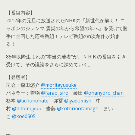
【番組内容】
2012年の元旦に放送されたNHKの『新世代が解く！ ニ
ッポンのジレンマ 震災の年から希望の年へ』を受けて勝
手に企画した応答番組！テレビ番組のn次創作が始ま
る！
85年以降生まれの“本当の若者”が、ＮＨＫの番組を引き
受けて、その議論をさらに深めていく。
【登壇者】
司会：森田悠介
@moritayusuke
パネラー：着物
@farao_siro
藤田
@ohanyoro_chan
杉本
@uchunohate
弥冨
@iyadomish
中
村
@hitomi_yuu
齋藤
@kotorinotamago
まい
こ
@koe0505