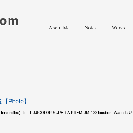
com
About Me
Notes
Works
【Photo】
in-lens reflex) film: FUJICOLOR SUPERIA PREMIUM 400 location: Waseda U