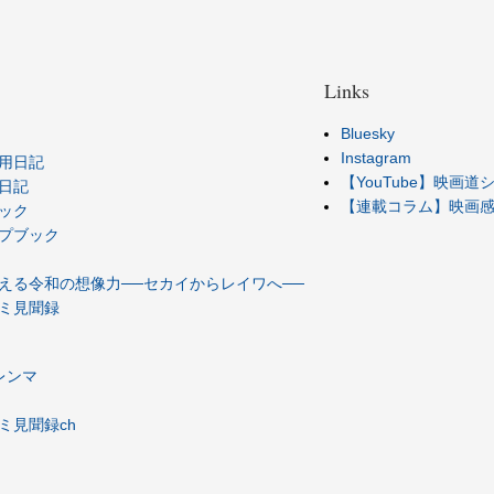
Links
Bluesky
Instagram
用日記
【YouTube】映画
日記
【連載コラム】映画感想
ック
プブック
える令和の想像力──セカイからレイワへ──
ミ見聞録
レンマ
ミ見聞録ch