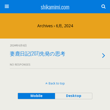
shikamimi.com
Archives › 6月, 2024
2024年6月6日
妻鹿日記(207)先発の思考
NO RESPONSES
Back to top
Mobile
Desktop