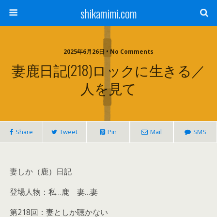
shikamimi.com
2025年6月26日 • No Comments
妻鹿日記(218)ロックに生きる／
人を見て
Share
Tweet
Pin
Mail
SMS
妻しか（鹿）日記
登場人物：私…鹿 妻…妻
第218回：妻としか聴かない