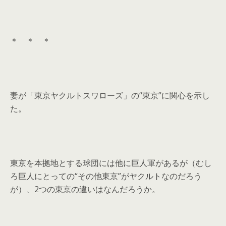
＊ ＊ ＊
妻が「東京ヤクルトスワローズ」の“東京”に関心を示し
た。
東京を本拠地とする球団には他に巨人軍があるが（むし
ろ巨人にとっての“その他東京”がヤクルトなのだろう
が）、2つの東京の違いはなんだろうか。