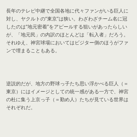
長年のテレビ中継で全国各地に代々ファンがいる巨人に
対し、ヤクルトの“東京”は狭い。わざわざチーム名に冠
したのは“地元密着”をアピールする狙いがあったらしい
が、「地元民」の内訳のほとんどは「転入者」だろう。
それゆえ、神宮球場においてはビジター側のほうがファ
ンで埋まることもある。
逆説的だが、地方の野球っ子たち思い浮かべる巨人（＝
東京）にはイメージとしての統一感がある一方で、神宮
の杜に集う上京っ子（＝勤め人）たちが見ている世界は
それぞれだ。