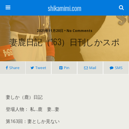
shikamimi.com
2021年11月20日 • No Comments
妻鹿日記（163）日刊しかスポ
Share
Tweet
Pin
Mail
SMS
妻しか（鹿）日記
登場人物： 私…鹿 妻…妻
第163回：妻としか見ない