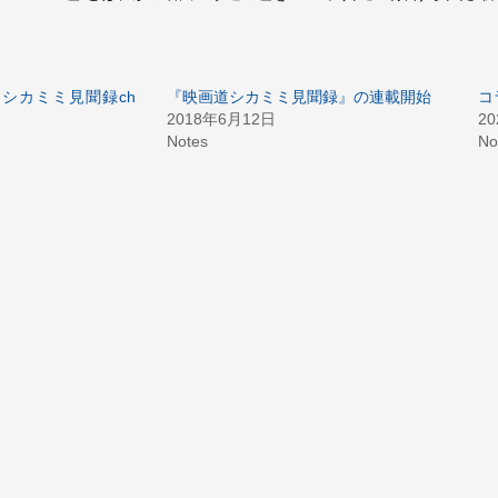
画道シカミミ見聞録ch
『映画道シカミミ見聞録』の連載開始
コ
2018年6月12日
2
Notes
No