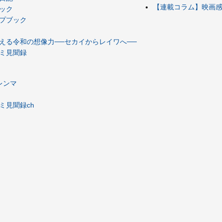
【連載コラム】映画感想
ック
プブック
える令和の想像力──セカイからレイワへ──
ミ見聞録
レンマ
ミ見聞録ch