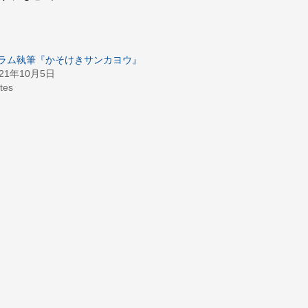
ラム執筆『かそけきサンカヨウ』
021年10月5日
tes