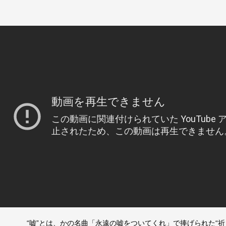
“嘘”とは、かの名曲「永遠の嘘をついてくれ」で捧げられた“祈