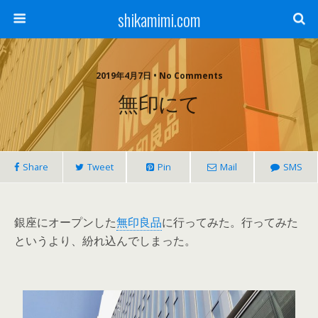
shikamimi.com
2019年4月7日 • No Comments
無印にて
Share
Tweet
Pin
Mail
SMS
銀座にオープンした
無印良品
に行ってみた。行ってみた
というより、紛れ込んでしまった。