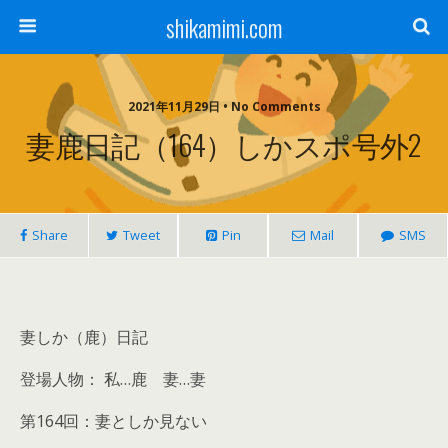
shikamimi.com
2021年11月29日 • No Comments
妻鹿日記（164）しかスポ号外2
Share
Tweet
Pin
Mail
SMS
妻しか（鹿）日記
登場人物： 私…鹿 妻…妻
第164回：妻としか見ない