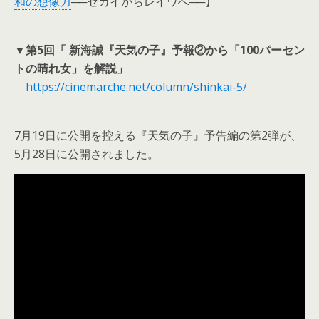
和の想像力
──セカイからレイワへ──】
▼
第5回「 新海誠『天気の子』予報②から「100パーセン
トの晴れ女」を解説」
https://cinemarche.net/column/shinkai-5/
7月19日に公開を控える『天気の子』予告編の第2弾が、
5月28日に公開されました。