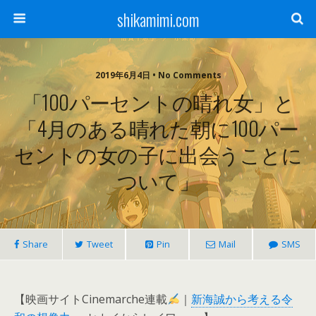
shikamimi.com
2019年6月4日 • No Comments
「100パーセントの晴れ女」と
「4月のある晴れた朝に100パー
セントの女の子に出会うことに
ついて」
Share
Tweet
Pin
Mail
SMS
【映画サイトCinemarche連載
｜
新海誠から考える令