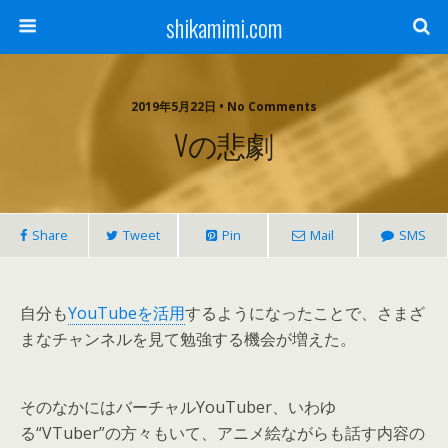
shikamimi.com
2019年5月22日 • No Comments
Vの悲劇
Share
Tweet
Pin
Mail
SMS
自分も
YouTubeを活用
するようになったことで、さまざ
まなチャンネルを見て勉強する機会が増えた。
そのなかにはバーチャルYouTuber、いわゆ
る“VTuber”の方々もいて、アニメ絵ながらも話す内容の