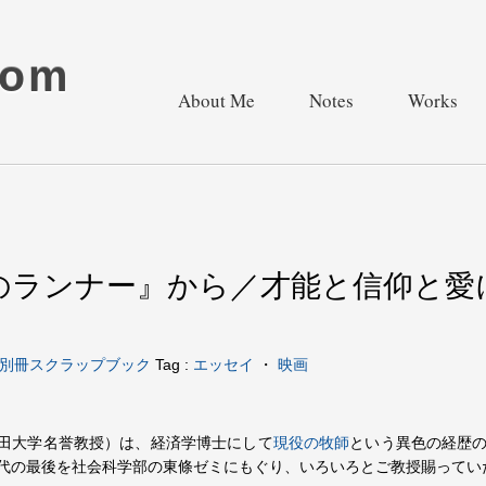
com
About Me
Notes
Works
のランナー』から／才能と信仰と愛
別冊スクラップブック
Tag :
エッセイ
・
映画
田大学名誉教授）は、経済学博士にして
現役の牧師
という異色の経歴
代の最後を社会科学部の東條ゼミにもぐり、いろいろとご教授賜ってい