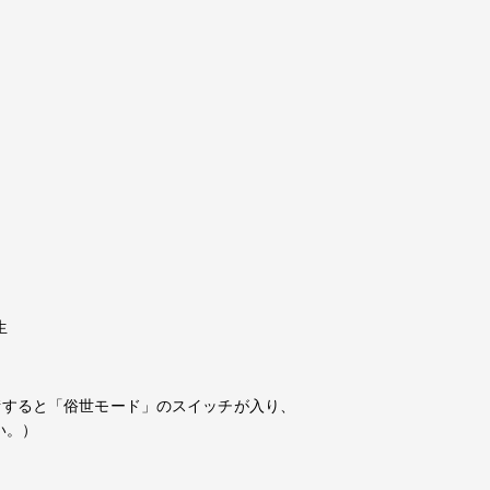
生
堵すると「俗世モード」のスイッチが入り、
い。）