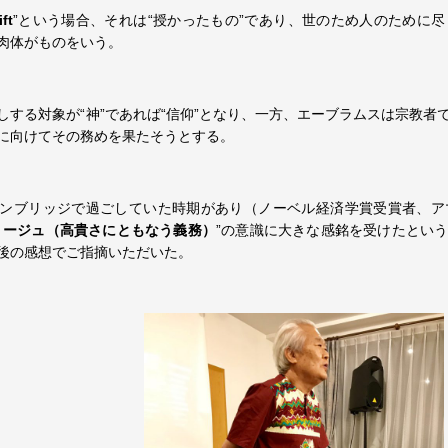
ift
”という場合、それは“授かったもの”であり、世のため人のために
肉体がものをいう。
しする対象が“神”であれば“信仰”となり、一方、エーブラムスは宗教
に向けてその務めを果たそうとする。
ンブリッジで過ごしていた時期があり（ノーベル経済学賞受賞者、ア
リージュ（高貴さにともなう義務）
”の意識に大きな感銘を受けたとい
後の感想でご指摘いただいた。