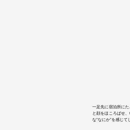
一足先に宿泊所にた
と顔をほころばせ、
な“なにか”を感じて