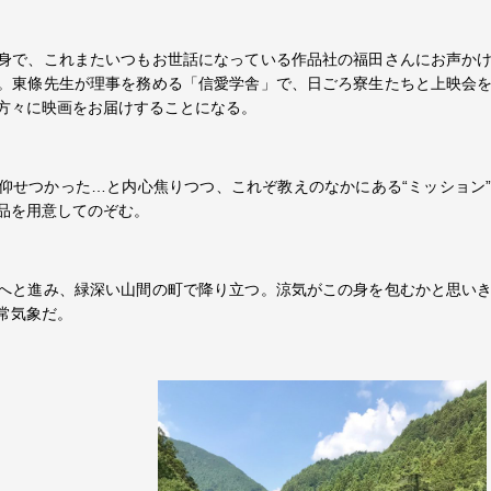
身で、これまたいつもお世話になっている作品社の福田さんにお声か
。東條先生が理事を務める「信愛学舎」で、日ごろ寮生たちと上映会
方々に映画をお届けすることになる。
仰せつかった…と内心焦りつつ、これぞ教えのなかにある“ミッション
品を用意してのぞむ。
へと進み、緑深い山間の町で降り立つ。涼気がこの身を包むかと思い
常気象だ。