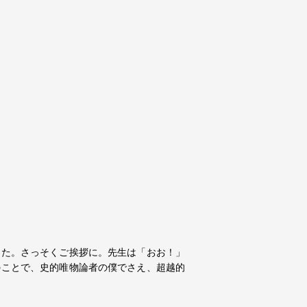
きた。さっそくご挨拶に。先生は「おお！」
のことで、史的唯物論者の僕でさえ、超越的