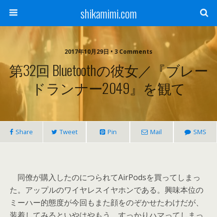
shikamimi.com
2017年10月29日 • 3 Comments
第32回 Bluetoothの彼女／『ブレー
ドランナー2049』を観て
Share
Tweet
Pin
Mail
SMS
同僚が購入したのにつられてAirPodsを買ってしまっ
た。アップルのワイヤレスイヤホンである。興味本位の
ミーハー的態度が今回もまた顔をのぞかせたわけだが、
装着してみるといやはやもう、すっかりハマってしまっ