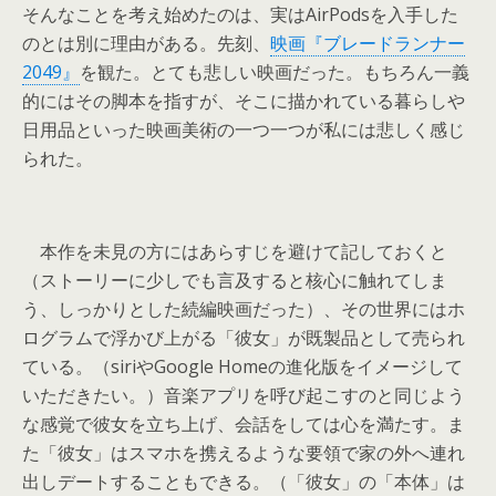
そんなことを考え始めたのは、実はAirPodsを入手した
のとは別に理由がある。先刻、
映画『ブレードランナー
2049』
を観た。とても悲しい映画だった。もちろん一義
的にはその脚本を指すが、そこに描かれている暮らしや
日用品といった映画美術の一つ一つが私には悲しく感じ
られた。
本作を未見の方にはあらすじを避けて記しておくと
（ストーリーに少しでも言及すると核心に触れてしま
う、しっかりとした続編映画だった）、その世界にはホ
ログラムで浮かび上がる「彼女」が既製品として売られ
ている。（siriやGoogle Homeの進化版をイメージして
いただきたい。）音楽アプリを呼び起こすのと同じよう
な感覚で彼女を立ち上げ、会話をしては心を満たす。ま
た「彼女」はスマホを携えるような要領で家の外へ連れ
出しデートすることもできる。（「彼女」の「本体」は