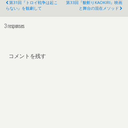
第31回『トロイ戦争は起こ
第33回『貌斬りKAOKIRI』映画
らない』を観劇して
と舞台の混在メソッド
3 responses
コメントを残す