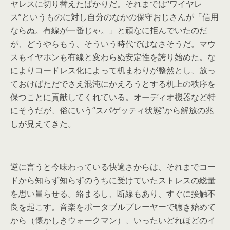
ヤレスに切り替えたばかりだ。それまでは“ワイヤレ
ス”というものに対し自分のなかの保守おじさんが「信用
ならぬ。有線が一番じゃ。」と頑なに拒んでいたのだ
が、どうやらもう、そういう時代ではなさそうだ。マウ
スもイヤホンも有線と変わらぬ安定性を誇り始めた。な
によりコードレス化によって机まわりが整然とし、放っ
ておけばただでさえ混沌にかえろうとする机上の秩序を
保つことに貢献してくれている。オーディオ機器など特
にそうだが、俗にいう“スパゲッティ状態”から解放の兆
しが見えてきた。
逆に言うと今味わっている快適さからは、それまでコー
ドから知らず知らずのうちに受けていたストレスの総量
を思い量らせる。絡まるし、断線もあり、すぐに接触不
良を起こす。音楽をポータブルプレーヤーで聴き始めて
から（懐かしきウォークマン）、いったいどれほどのイ