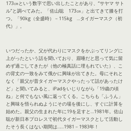
173㎝という数字で思い出したことがあり、“サヤマ サト
ル”と調べてみた。「佐山聡 173㎝」と出てきて膝を打
つ。「90kg（全盛時）－115kg …タイガーマスク（初
代）」。
いつだったか、父が代わりにマスクをかぶってリングに
上がったという話を聞いており、眉唾だと思って気に留
めず過ごしてきたが（他の極真話に埋もれていた）、こ
の背丈の一致をみて俄かに興味が出てきた。母にそれと
なく「親父が昔タイガーマスクやったって話があったけ
ど」と聞いてみると、iPadをいじりながら「19歳の頃
ね」と何でもない風に返ってくる。こちらも「ふうん」
と興味を悟られぬようにその場を後にし、すぐに計算を
始めた。親父の生まれた年に19を足すと…1981年。佐山
聡が新日本プロレスで初代タイガーマスクとして活動し
たそう長くはない期間は……1981－1983年！