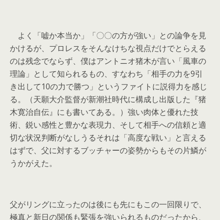
よく「嘘か本当か」「〇〇の方が強い」との論争を見
かけるが、プロレスをそんなけちな視点だけでとらえる
のは残念でならず、僕はアントニオ猪木が言い「風車の
理論」として知られるもの、すなわち「相手の力を9引
き出して10の力で勝つ」というファイトに説得力を感じ
る。（天願大介監督が新潮社時代に構成し出版した『猪
木寛治自伝』にも書いてある。）強い肉体と優れた技
術、鋭い感性と豊かな表現力、そして相手への信頼と適
切な状況判断がなしうるそれは「高度な戦い」と言える
はずで、父に対するブッチャーの姿勢からもその片鱗が
うかがえた。
父がリングに立ったのは後にも先にもこの一回限りで、
極真と新日の関係も緊張を強いられるものだったから、