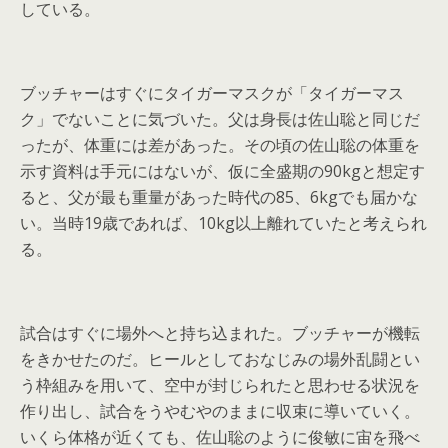
している。
ブッチャーはすぐにタイガーマスクが「タイガーマス
ク」でないことに気づいた。父は身長は佐山聡と同じだ
ったが、体重には差があった。その頃の佐山聡の体重を
示す資料は手元にはないが、仮に全盛期の90kgと想定す
ると、父が最も重量があった時代の85、6kgでも届かな
い。当時19歳であれば、10kg以上離れていたと考えられ
る。
試合はすぐに場外へと持ち込まれた。ブッチャーが機転
をきかせたのだ。ヒールとしておなじみの場外乱闘とい
う枠組みを用いて、空中が封じられたと思わせる状況を
作り出し、試合をうやむやのままに収束に導いていく。
いくら体格が近くても、佐山聡のように俊敏に宙を飛べ