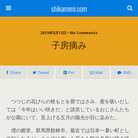
shikamimi.com
2015年5月13日 • No Comments
子房摘み
Share
Tweet
Pin
Mail
SMS
つつじの花びらの根もとを唇ではさみ、蜜を吸いだし
ては「今年はいい咲きだ」と談笑しているおじさんたち
が公園にいて、見上げる五月の陽光が目に染みた。
僕の郷里、群馬県館林市。最近では日本一暑い町とし