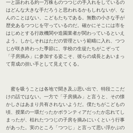
一と謳われる約一万株ものつつじの手入れをしているの
はどんな大きな手だろうと思われるかもしれないが、な
んのことはない、こどもたちである。無数の小さな手が
歴史あるつつじを守っているのだ。確かにそこには市を
はじめとする行政機関や造園業者が関わっているといえ
よう。しかしそれはただの管理という範疇に入れ、つつ
じが咲き終わった季節に、学校の生徒たちがこぞって
「子房摘み」に参加する姿こそ、彼らの成長とあいまっ
て育成の担い手として見えてくる。
蜜を吸うことは各地で聞き及ぶ思い出で、特段ここだ
けの話ではない。一方で「子房摘み」と言うと、その懐
かしさはあまり共有されないようだ。僕たちがこどもの
頃、授業の一環だったかボランティアだったか忘れてし
まったが、枯れたつつじの子房を摘みにいくという行事
があった。実のところ「つつじ」と言って思い浮かぶの