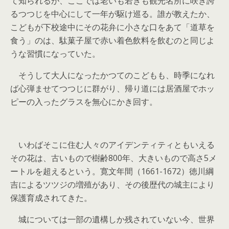
て知られるが、ここでは老いも若きも観光名所に咲き誇
るつつじを中心にして一年が駆け巡る。誰が教えたか、
こどもが下校途中にその花弁に小さな口をあて「道草を
食う」のは、駄菓子屋で赤い着色飲料を飲むのと同じよ
うな習慣になっていた。
そうして大人になったかつてのこどもも、時季になれ
ば心弾ませてつつじに群がり、帰り道には居酒屋でホッ
ピーの入ったグラスを無心にかき回す。
いわばそこに住む人々のアイデンティティともいえる
その花は、古いもので樹齢800年、大きいもので高さ5メ
ートルを超えるという。寛文年間（1661-1672）徳川綱
吉によるツツジの増殖があり、その後歴代の城主により
保護育成されてきた。
城については一部の遺構しか残されていない今、世界