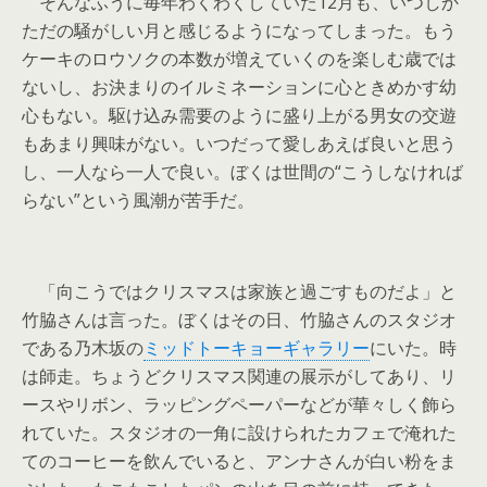
そんなふうに毎年わくわくしていた12月も、いつしか
ただの騒がしい月と感じるようになってしまった。もう
ケーキのロウソクの本数が増えていくのを楽しむ歳では
ないし、お決まりのイルミネーションに心ときめかす幼
心もない。駆け込み需要のように盛り上がる男女の交遊
もあまり興味がない。いつだって愛しあえば良いと思う
し、一人なら一人で良い。ぼくは世間の“こうしなければ
らない”という風潮が苦手だ。
「向こうではクリスマスは家族と過ごすものだよ」と
竹脇さんは言った。ぼくはその日、竹脇さんのスタジオ
である乃木坂の
ミッドトーキョーギャラリー
にいた。時
は師走。ちょうどクリスマス関連の展示がしてあり、リ
ースやリボン、ラッピングペーパーなどが華々しく飾ら
れていた。スタジオの一角に設けられたカフェで淹れた
てのコーヒーを飲んでいると、アンナさんが白い粉をま