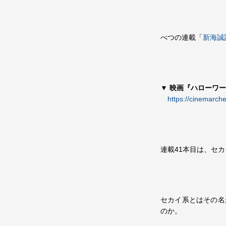
べつの連載「
新海誠
▼
映画『ハローワー
https://cinemarch
連載41本目は、セ
セカイ系とはその名
のか。