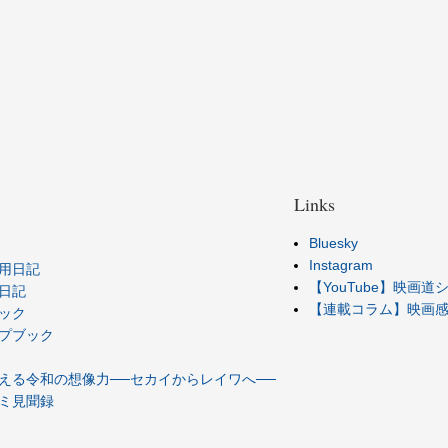
Links
Bluesky
Instagram
用日記
【YouTube】映画
日記
【連載コラム】映画感想
ック
プブック
える令和の想像力──セカイからレイワへ──
ミ見聞録