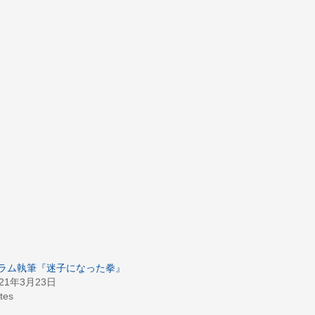
ラム執筆『迷子になった拳』
021年3月23日
tes