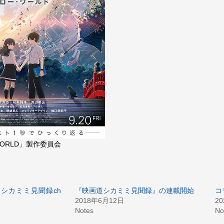
O WORLD」製作委員会
画道シカミミ見聞録ch
『映画道シカミミ見聞録』の連載開始
コ
2018年6月12日
2
Notes
No