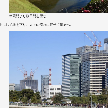
半蔵門より桜田門を望む
手にして坂を下り、人々の流れに任せて皇居へ。