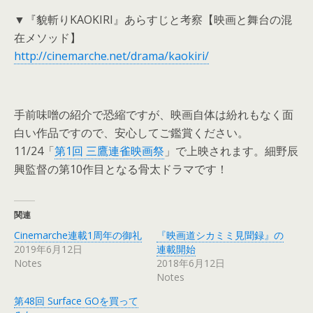
▼『貌斬りKAOKIRI』あらすじと考察【映画と舞台の混
在メソッド】
http://cinemarche.net/drama/kaokiri/
手前味噌の紹介で恐縮ですが、映画自体は紛れもなく面
白い作品ですので、安心してご鑑賞ください。
11/24「
第1回 三鷹連雀映画祭
」で上映されます。細野辰
興監督の第10作目となる骨太ドラマです！
関連
Cinemarche連載1周年の御礼
『映画道シカミミ見聞録』の
2019年6月12日
連載開始
Notes
2018年6月12日
Notes
第48回 Surface GOを買って