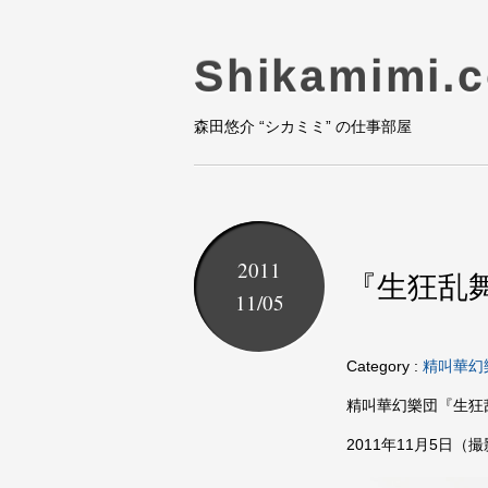
Shikamimi.
森田悠介 “シカミミ” の仕事部屋
2011
『生狂乱
11/05
Category :
精叫華幻
精叫華幻樂団『生狂
2011年11月5日（