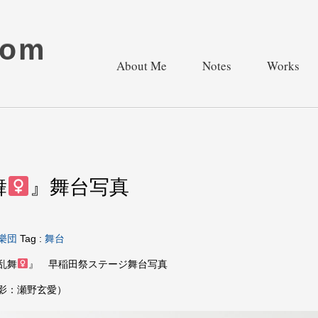
com
About Me
Notes
Works
舞
』舞台写真
樂団
Tag :
舞台
乱舞
』 早稲田祭ステージ舞台写真
撮影：瀬野玄愛）