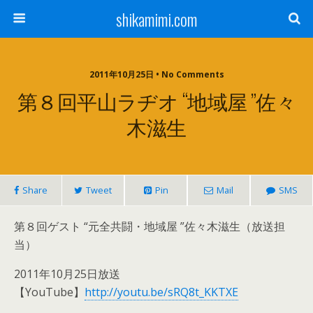
shikamimi.com
2011年10月25日 • No Comments
第８回平山ラヂオ “地域屋 ”佐々
木滋生
Share
Tweet
Pin
Mail
SMS
第８回ゲスト “元全共闘・地域屋 ”佐々木滋生（放送担
当）
2011年10月25日放送
【YouTube】
http://youtu.be/sRQ8t_KKTXE