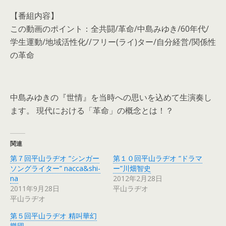
【番組内容】
この動画のポイント：全共闘/革命/中島みゆき/60年代/
学生運動/地域活性化//フリー(ライ)ター/自分経営/関係性
の革命
中島みゆきの『世情』を当時への思いを込めて生演奏し
ます。 現代における「革命」の概念とは！？
関連
第７回平山ラヂオ “シンガー
第１０回平山ラヂオ “ドラマ
ソングライター” nacca&shi-
ー”川畑智史
na
2012年2月28日
2011年9月28日
平山ラヂオ
平山ラヂオ
第５回平山ラヂオ 精叫華幻
樂団