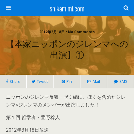
shikamimi.com
2012年3月18日 • No Comments
【本家ニッポンのジレンマへの
出演】①
Share
Tweet
Pin
Mail
SMS
ニッポンのジレンマ反響・ゼミ編に、ぼくを含めたジレ
ンマ×ジレンマのメンバーが出演しました！
第１回 哲学者・萱野稔人
2012年3月18日放送