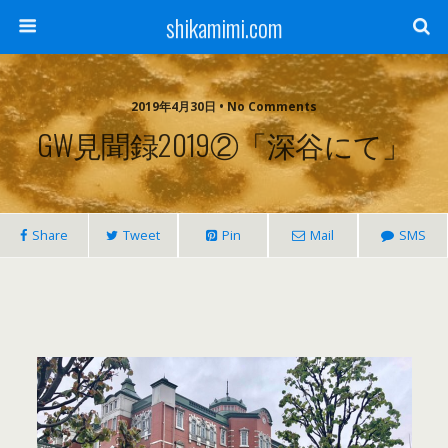
shikamimi.com
2019年4月30日 • No Comments
GW見聞録2019②「深谷にて」
Share
Tweet
Pin
Mail
SMS