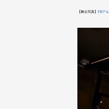
【舞台写真】
FBア