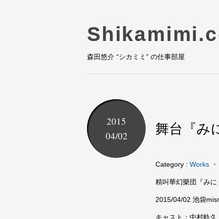
Shikamimi.
森田悠介 “シカミミ” の仕事部屋
2015
舞台『み
04/02
Category :
Works
精叫華幻樂団『みに
2015/04/02 池袋m
キャスト：中村軌久