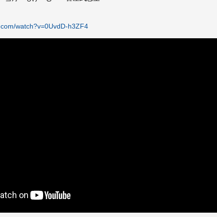
be.com/watch?v=0UvdD-h3ZF4