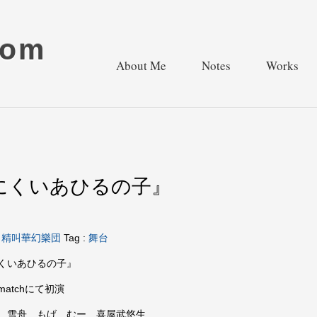
com
About Me
Notes
Works
にくいあひるの子』
・
精叫華幻樂団
Tag :
舞台
くいあひるの子』
ismatchにて初演
 雪舟 もげ むー 喜屋武悠生