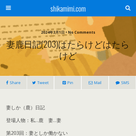
shikamimi.com
2024年3月1日 • No Comments
妻鹿日記(203)はたらけどはたら
けど
Share
Tweet
Pin
Mail
SMS
妻しか（鹿）日記
登場人物：私…鹿 妻…妻
第203回：妻としか働かない