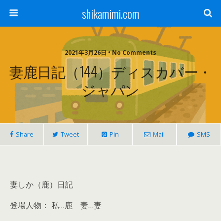
shikamimi.com
2021年3月26日 • No Comments
妻鹿日記（144）ディスカバー・
ジャパン
Share
Tweet
Pin
Mail
SMS
妻しか（鹿）日記
登場人物： 私…鹿 妻…妻