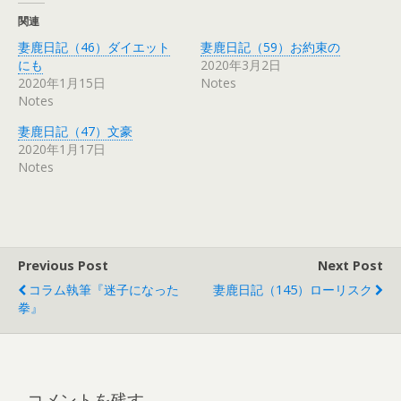
関連
妻鹿日記（46）ダイエット
妻鹿日記（59）お約束の
にも
2020年3月2日
2020年1月15日
Notes
Notes
妻鹿日記（47）文豪
2020年1月17日
Notes
Previous Post
Next Post
コラム執筆『迷子になった
妻鹿日記（145）ローリスク
拳』
コメントを残す