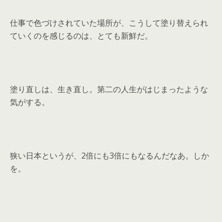
仕事で色づけされていた場所が、こうして塗り替えられ
ていくのを感じるのは、とても新鮮だ。
塗り直しは、生き直し。第二の人生がはじまったような
気がする。
狭い日本というが、2倍にも3倍にもなるんだなあ。しか
を。