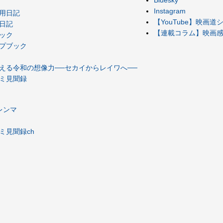
Bluesky
Instagram
用日記
【YouTube】映画
日記
【連載コラム】映画感想
ック
プブック
える令和の想像力──セカイからレイワへ──
ミ見聞録
レンマ
ミ見聞録ch