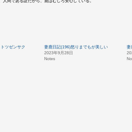
、人間である証だから、鹿はむしろ安心している。
クラトツゼンサク
妻鹿日記(196)怒りまでもが美しい
妻
2023年9月28日
2
Notes
No