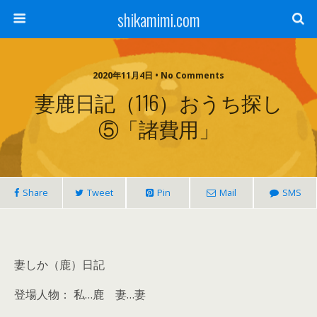
shikamimi.com
2020年11月4日 • No Comments
妻鹿日記（116）おうち探し
⑤「諸費用」
Share
Tweet
Pin
Mail
SMS
妻しか（鹿）日記
登場人物： 私…鹿 妻…妻