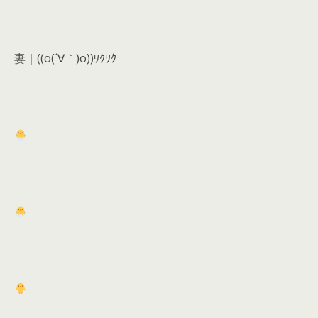
妻｜((o(´∀｀)o))ﾜｸﾜｸ